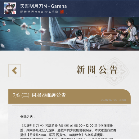
7/8 (三) 伺服器維護公告
2026-07-07 18:00
各位少俠，
《天涯明月刀 M》預計將於 7/8 (三) 的 08:00 - 12:00 進行伺服器維
護，期間將無法登入遊戲，遊戲中的少俠則會被踢除。本次維護我們將
提供【月漩珠*500、曜石·丙寅*5、10萬碎金】作為維護獎勵。