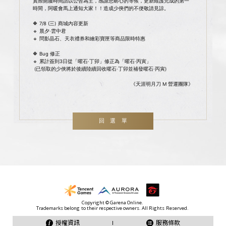
實際開服時間請以公告為主，感謝您耐心的等候，更新維護完成的第一
時間，阿暖會馬上通知大家！！造成少俠們的不便敬請見諒。
🔶 7/8 (三) 商城內容更新
🔹 晨夕·雲中君
🔹 問影晶石、天衣禮券和繪彩寶匣等商品限時特惠
🔶 Bug 修正
🔹 累計簽到3日從「曜石·丁卯」修正為「曜石·丙寅」
(已領取的少俠將於後續陸續回收曜石·丁卯並補發曜石·丙寅)
《天涯明月刀 M 營運團隊》
回選單
授權資訊
服務條款