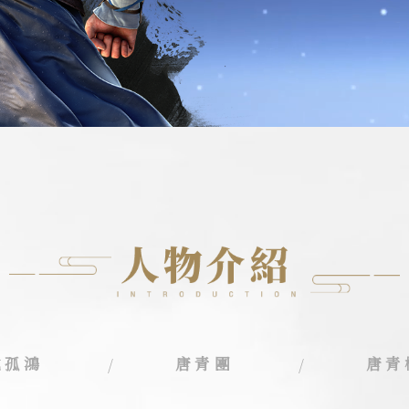
沈孤鴻
唐青團
唐青