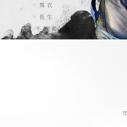
雪衣
長生
不朽者