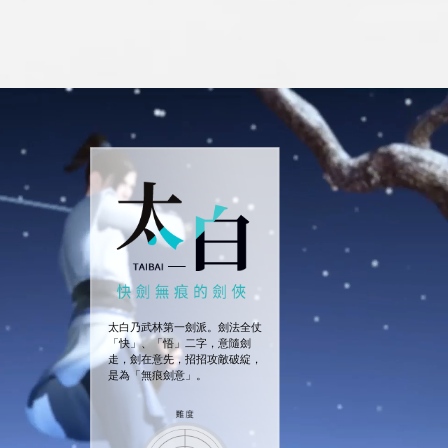
太白乃武林第一劍派。劍法全仗
「快」、「悟」二字，意隨劍
走，劍在意先，招招攻敵破綻，
是為「無痕劍意」。