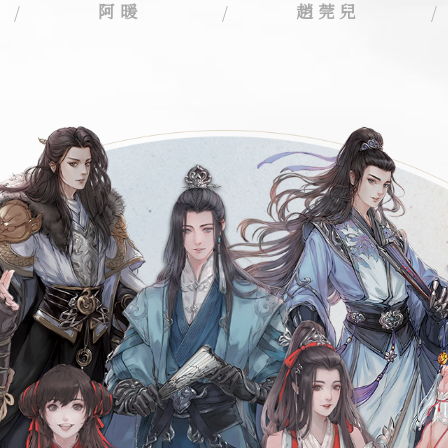
阿暖
趙莞兒