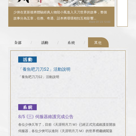
少俠在更新後將體驗經典人物陸小鳳進入天刀世界的故事，整個
永夜從
故事分為五章，任務、奇遇、話本將環環相扣互相影響...
2024-01-23 12:00
全部
活動
系統
其他
活動
「養魚吧刀刀S2」活動說明
「養魚吧刀刀S2」活動說明
系統
8/5 (三) 伺服器維護完成公告
各位少俠久等了，目前《天涯明月刀 M》已經正式完成維護並開放
伺服器，各位少俠可以進到《天涯明月刀 M》的世界裡繼續闖蕩