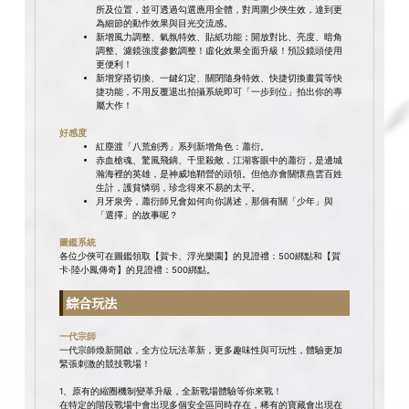
所及位置，並可透過勾選應用全體，對周圍少俠生效，達到更
為細節的動作效果與目光交流感。
新增風力調整、氣氛特效、貼紙功能；開放對比、亮度、暗角
調整、濾鏡強度參數調整！虛化效果全面升級！預設鏡頭使用
更便利！
新增穿搭切換、一鍵幻定、關閉隨身特效、快捷切換畫質等快
捷功能，不用反覆退出拍攝系統即可「一步到位」拍出你的專
屬大作！
好感度
紅塵渡「八荒劍秀」系列新增角色：蕭衍。
赤血槍魂、驚風飛鏑、千里殺敵，江湖客眼中的蕭衍，是邊城
瀚海裡的英雄，是神威地鞘營的頭領。但他亦會關懷燕雲百姓
生計，護貧憐弱，珍念得來不易的太平。
月牙泉旁，蕭衍師兄會如何向你講述，那個有關「少年」與
「選擇」的故事呢？
圖鑑系統
各位少俠可在圖鑑領取【賀卡、浮光樂園】的見證禮：500綁點和【賀
卡·陸小鳳傳奇】的見證禮：500綁點。
綜合玩法
一代宗師
一代宗師煥新開啟，全方位玩法革新，更多趣味性與可玩性，體驗更加
緊張刺激的競技戰場！
1、原有的縮圈機制變革升級，全新戰場體驗等你來戰！
在特定的階段戰場中會出現多個安全區同時存在，稀有的寶藏會出現在