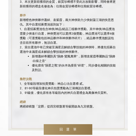
3、本次更新前獲得的金質，銀質珍稀禮不受此次改動影響，同時會將更
新前獲得的禮盒名修改為：往期金質珍稀禮和往期銀質珍稀禮。
夥伴
新增橙色神俠夥伴蕭綽、袁紫霞，兩大神俠助力少俠劍蕩江湖的快意恩
仇。其中自選招募獎池規則如下：
1、自選招募獎池包含神俠/神品/絕品三檔夥伴獎勵。其中神俠/神品獎池
需要少俠進行自選，神俠獎池可以選擇2個獎勵，神品獎池可以選擇4個
獎勵（可選獎勵包括神品夥伴和神俠夥伴碎片），絕品夥伴獎池默認包
含目前所有夥伴，無須自選。
2、當自選池中有已突破至滿星且解鎖合擊技能的神俠時，將優先招募自
選池中未滿星或未解鎖合擊技能的神俠夥伴。
新增蕭綽專屬防具“隕鋒·鸞鳳萬華”，新增袁紫霞專屬飾品“隕鋒
·白猿之音”
優化擅長“隕星之戰”的伙伴為擅長“碎星”，同步優化相關的技能
及對話。
梟野決戰
1、全等級段增加拍賣獎勵：神品心法自選禮·貳。
2、81-90等級段優化神兵拍賣獎勵為江湖傳說自選禮。
3、91級後，優化原有各等級段內的神兵自選禮盒為萬像神兵質料。
經緯
將經緯棋盤「定爵」從四宮棋盤逐等級開啟為九宮棋盤。
回選單