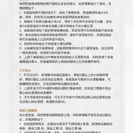
我們對修羅城整體的戰鬥過程以及首領產出，結算獎勵進行了優化；具
體調整如下：
1、在開啟時間不變的情況下，加快了整體節奏，戰場總用時減少5分
鐘；同時，四首領/火砲總管/神柱刷新間隔也相應加快。
2、神秘女子刷新次數減少為2次，增加了未找尋完全的提示次數，並在
第2次刷新後的30秒會在地圖上顯示神秘女子的大概位置。
3、修羅城內增加了新的幫派隨機技能，幫派管理可在指揮面板中查詢使
用；每次技能出現後有限制使用時間，逾時不使用會消失；具體技能說
明可在修羅城入口說明界面中查詢。
4、四神柱和神秘女子技能進行優化調整。
5、火砲總管提升基礎移速，駕駛期間獲得80%定力傷害減免；並且新增
一個加速技能，使用後15秒內提升移速。
6、上調了修羅城玩法中擊敗首領的隕焰之石寶匣掉落，同時新增了玲瓏
爐寶箱的產出，玲瓏爐寶箱與上調後的隕焰之石掉落機率相同。
天芒秘令
1、天芒玩法中，新增夥伴裝備流通產出，擊殺5層以上的小怪概率獲
得，擊殺5層以上的首領必定獲得，每週最多可獲得30次獎勵機會，可
隨機獲取琉璃火、五色琉璃和神品圖紙兌換​​券。
2、上調常規天芒中8層與9層及6層和7層祕境裡，首領尾刀獎勵中四品
戰心鑄自選禮的掉落機率。
3、天芒等級達到60級後，可在天芒市集中消耗四品戰心鑄自選禮兌換
伍品戰心鑄自選禮，每週限兌換1次。
隕星之戰關閉
本次更新後，我們將暫時關閉隕星之戰，同時將獎勵平移至其他活動玩
法，具體調整如下：
1、去除隕星幣商店，在勝負令商店中下調琉璃火售價，新增神品圖紙兌
換​​券、隕金之靡·初、隕金之靡·深、隕金之靡·極。
2、去除隕星之戰排行榜、成就，並在財富頁籤去除隕星幣展示。