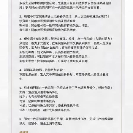
多個安全區中以供探索發現，之後更有緊張刺激的多安全區移動融合階
段！更具體的相關說明可在一代宗師系統中玩法說明介面查看。
2、戰場中特定階段將會出現神祕的聖壇，助力更加酣暢淋漓的戰鬥！
珍寶壇：開啟後可獲得頂級裝備及招式秘技。
戰神壇：開啟後可在一段時間內獲得持續的強力增益。
復生壇：開啟後可獲得極度珍惜的再戰機會。
3、優化原有秘技效果，新增多種強力秘技，為一代宗師注入新的活力！
穿雲箭：蓄力形式優化，效果調整為對箭矢觸及到的第一個敵人造成巨
額傷害，蓄力時 間越久越精準，蓄滿時獲得額外的傷害加成。
新增幻神將：幻化為神將，具備多種強力招式。
新增霧隱燈：可以讓所有友方短時間內獲得隱匿效果！
新增玄牛勁：快速向前衝鋒，可將敵人撞飛較遠距離！
4、新增草叢地形，戰術更加多變！
草叢地形效果：進入其中將隱藏自身身形，草叢外的敵人將無法看見
你。
5、對多個門派在一代宗師中的招式進行了平衡調整及優化，體驗升級！
太白：飛燕逐月傷害略為降低
移花：大音希聲傷害略微提高
丐幫：怒掃乾坤傷害略提高
神威：猛虎破替換為星河落，優化飛龍挑手感
雪衣：殘翼同盈、耦合之蝶傷害略提高
6、調整一代宗師週最高得分目標，並新增隨機任務，完成任務將獲得琉
璃火、聲望令、隕金之屑等獎勵。
修羅城