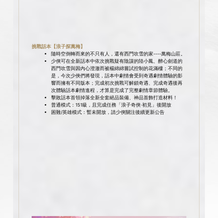
挑戰話本【浪子探萬梅】
隨時空倒轉而來的不只有人，還有西門吹雪的家----萬梅山莊。
少俠可在全新話本中依次挑戰疑有陰謀的陸小鳳、醉心劍道的
西門吹雪與因內心澄澈而被楊綿綿嘗試控制的花滿樓；不同的
是，今次少俠們將發現，話本中劇情會受到奇遇劇情體驗的影
響而擁有不同版本；完成初次挑戰可解鎖奇遇、完成奇遇後再
次體驗話本劇情進程，才算是完成了完整劇情章節體驗。
擊敗話本首領掉落全新全套絕品裝備、神品首飾打造材料！
普通模式：151級，且完成任務「浪子奇俠·初見」後開放
困難/英雄模式：暫未開放，請少俠關注後續更新公告