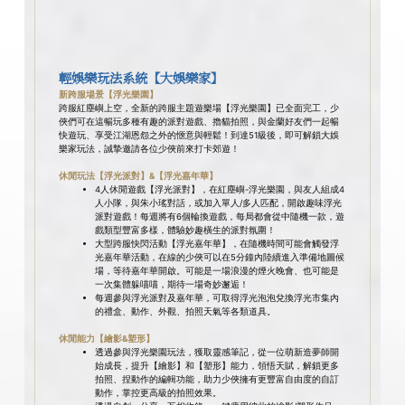
輕娛樂玩法系統【大娛樂家】
新跨服場景【浮光樂園】
跨服紅塵嶼上空，全新的跨服主題遊樂場【浮光樂園】已全面完工，少
俠們可在這暢玩多種有趣的派對遊戲、擼貓拍照，與金蘭好友們一起暢
快遊玩、享受江湖恩怨之外的愜意與輕鬆！到達51級後，即可解鎖大娛
樂家玩法，誠摯邀請各位少俠前來打卡郊遊！
休閒玩法【浮光派對】&【浮光嘉年華】
4人休閒遊戲【浮光派對】，在紅塵嶼-浮光樂園，與友人組成4
人小隊，與朱小瑤對話，或加入單人/多人匹配，開啟趣味浮光
派對遊戲！每週將有6個輪換遊戲，每局都會從中隨機一款，遊
戲類型豐富多樣，體驗妙趣橫生的派對氛圍！
大型跨服快閃活動【浮光嘉年華】，在隨機時間可能會觸發浮
光嘉年華活動，在線的少俠可以在5分鐘內陸續進入準備地圖候
場，等待嘉年華開啟。可能是一場浪漫的煙火晚會、也可能是
一次集體躲喵喵，期待一場奇妙邂逅！
每週參與浮光派對及嘉年華，可取得浮光泡泡兌換浮光市集內
的禮盒、動作、外觀、拍照天氣等各類道具。
休閒能力【繪影&塑形】
透過參與浮光樂園玩法，獲取靈感筆記，從一位萌新造夢師開
始成長，提升【繪影】和【塑形】能力，領悟天賦，解鎖更多
拍照、捏動作的編輯功能，助力少俠擁有更豐富自由度的自訂
動作，掌控更高級的拍照效果。