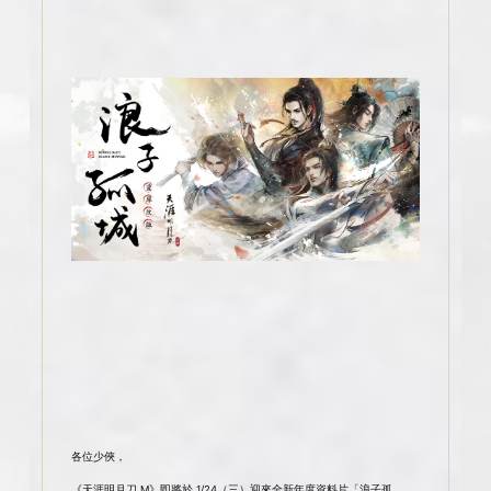
各位少俠，
《天涯明月刀 M》即將於 1/24（三）迎來全新年度資料片「浪子孤