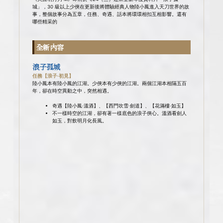
城」，30 級以上少俠在更新後將體驗經典人物陸小鳳進入天刀世界的故
事，整個故事分為五章，任務、奇遇、話本將環環相扣互相影響。還有
哪些精采的
全新內容
浪子孤城
任務【浪子·初見】
陸小鳳本有陸小鳳的江湖。少俠本有少俠的江湖。兩個江湖本相隔五百
年，卻在時空異動之中，突然相遇。
奇遇【陸小鳳·溫酒】、【西門吹雪·劍道】、【花滿樓·如玉】
不一樣時空的江湖，卻有著一樣底色的浪子俠心。溫酒看劍人
如玉，對飲明月化長風。