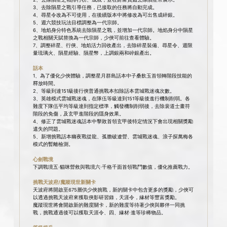
3、去除隕星之戰引導任務，已接取的任務將自動完成。
4、尋星令改為不可使用，在後續版本中將修改為可出售成碎銀。
5、週六競技玩法目標調整為一代宗師。
6、地焰身分特色系統去除隕星之戰，並增加一代宗師。地焰身分中隕星
之戰相關天賦替換為一代宗師，少俠可前往查看體驗。
7、調整碎星、行俠、地焰活力回收產出，去除碎星裝備、尋星令、週限
量琉璃火、隕星經驗、隕星幣，上調銀兩和碎銀產出。
話本
1、為了優化少俠體驗，調整星月群島話本中子桑飲玉首領轉階段技能的
釋放時間。
2、等級到達151級後行俠普通挑戰本扣除話本雲城戰迷魂次數。
3、英雄模式雲城戰迷魂，在隊伍等級達到151等級後進行機制削弱。各
難度下隊伍平均等級達到指定標準，觸發機制削弱後，去除裴道士畫符
階段的免傷，及玄甲進階段的隱身效果。
4、修正了雲城戰迷魂話本中擊敗首領玄甲後特定情況下會出現相關獎勵
遺失的問題。
5、新增挑戰話本幽夜戰從龍、孤膽破遼營、雲城戰迷魂、浪子探萬梅各
模式的暫離檢測。
心劍戰境
下調戰境五·貓咪營救與戰境六·千格千面首領戰鬥數值，優化推薦戰力。
挑戰天波府/魔蹤現世新關卡
天波府將開啟至675層供少俠挑戰，新的關卡中包含更多的獎勵，少俠可
以透過挑戰天波府來獲取俠影研習錄，天涯令，緣材等豐富獎勵。
魔蹤現世將會開啟新的難度關卡，新的難度等待著少俠與夥伴一同挑
戰，挑戰通過後可以獲取天涯令、四、緣材·進等珍稀物品。