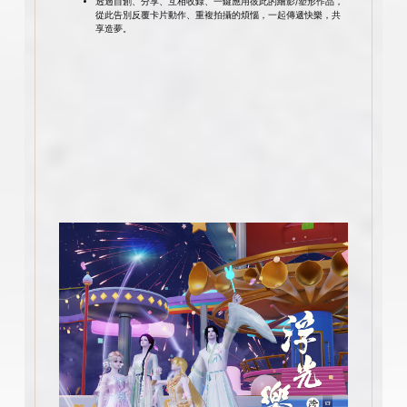
透過自創、分享、互相收錄、一鍵應用彼此的繪影/塑形作品，
從此告別反覆卡片動作、重複拍攝的煩惱，一起傳遞快樂，共
享造夢。