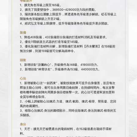
等級提升
1、擴充角色等級上限至165級。
2、擴充了我要變強中，369500~429000功力段的獎勵。
3、陽蹺脈各點位層數上限提升，將透過角色等級逐步解鎖。砭石等級上
限隨角色等級解鎖上升至21級。
4、經武弘文等級上限擴增，提升等級隨著角色等級提升逐步開啟。
裝備
1、降低408裝備，432裝備部分裝備的打造材料消耗及等級要求。
2、優化11階鎮派主武器的打造等級至145級。
3、優化裝備打造材料分解，新增裝備打造材料【丹水鬱英】在158級前
無法分解，到達159級後可分解為鑄神令。
頭銜
1、新增頭銜“須彌納心”，升級條件為148級、419000功力。
2、新增頭銜“神霄伏名”，升級條件為153級、440000功力。
心法
1、新增被動心法“一劍西來”，被動技能效果可提升自身傷害，並且每次
釋放主動心法時，都可在自身周圍召喚劍陣，在持續時間內，每次攻擊
都有機率驅使劍陣向周圍多個目標衝擊一次。此心法可透過幫派拍賣和
金質珍稀禮盒取得。
2、小​​幅上調被動心法煉武·力道、煉武·氣勁、煉武·根骨、禦長凝、悲回
風的收藏屬性。
3、移除心法煉武·身法的圖標顯示，同時去除煉武·身法與煉武·根骨的互
斥關係。
身分
1、天芒：擴充天芒秘甕產出的瓏鑄材料，在152級後產出瓏鑄手環材
料。