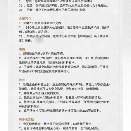
1）、懸眼：懸賞和義賞獎勵在152級後加入瓏鑄手環材料。
2）、鏢師：在等級到達151後，原有的九級精玉產出優化為十級精玉。
3）、廚師：優化了釣魚玩法產出的精工材料的等級。
金蘭同心
1、金蘭入口從選單移動至社交內。
1）、同心店上新三麗鷗同心箋裝飾，包含酷洛米主題貼紙10個，箋封1
個，纈紙1個，纈語1個。
2）、由於隕星玩法關閉，更換同心百念中的【共戰隕星】為【共話兵
書】任務。
瓏鑄
1、新增瓏鑄的第9個零件瓏鑄手環。
2、瓏鑄手鐲在152級開放，強化材料瓏月影·手鐲、瓏日輝·手鐲的獲取
途徑與之前的瓏月影、瓏日輝系列材料相同。
3、手鐲部位滿級突破消耗的玲瓏爐數量與飾品、副武器相同，可獲得
90點破招和本門派指定技能的特效強化。
神兵
1、新增金色神兵越王劍，越王劍開啟等級為131級，其能力與鸚鵡血玉·
陰相當，神兵技能可放大全身防禦、增加會心增傷、暗傷增傷。
2、神魄商店增加越王劍的兌換。
3、鸚鵡血玉·陰神兵開放神兵往事，觀看影片即可領取觀賞獎勵。
4、新增道具-萬像神兵質料，在到達對應等級時，可通用於指定的金色
神兵的質料升級。
5、萬用傳奇神兵寶箱與萬用流通傳奇神兵寶箱增加越王劍質料。
稀少包獎勵
1、金質珍稀禮盒中新增越王劍質料寶匣，131級後可產出。
2、金質珍稀禮盒中新增金心法-一劍西來寶箱，全等級段產出。