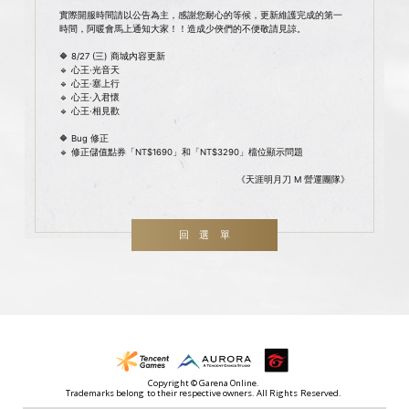
實際開服時間請以公告為主，感謝您耐心的等候，更新維護完成的第一
時間，阿暖會馬上通知大家！！造成少俠們的不便敬請見諒。
🔶 8/27 (三) 商城內容更新
🔹 心王·光音天
🔹 心王·塞上行
🔹 心王·入君懷
🔹 心王·相見歡
🔶 Bug 修正
🔹 修正儲值點券「NT$1690」和「NT$3290」檔位顯示問題
《天涯明月刀 M 營運團隊》
回選單