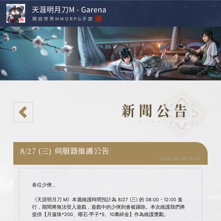
8/27 (三) 伺服器維護公告
2025-08-26 18:00
各位少俠，
《天涯明月刀 M》本週維護時間預計為 8/27 (三) 的 08:00 - 12:00 進
行，期間將無法登入遊戲，遊戲中的少俠則會被踢除。本次維護我們將
提供【月漩珠*200、曜石·甲子*5、10萬碎金】作為維護獎勵。