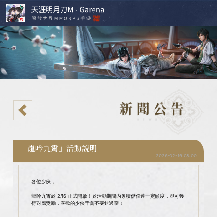
「龍吟九霄」活動說明
2026-02-16 08:00
各位少俠，
龍吟九霄於 2/16 正式開啟！於活動期間內累積儲值達一定額度，即可獲
得對應獎勵，喜歡的少俠千萬不要錯過囉！