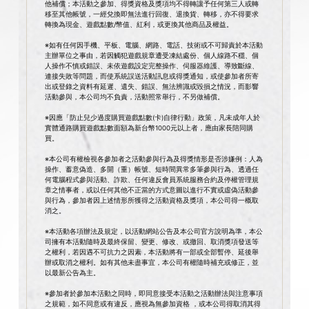
他補償；本活動之參加、得獎資格及獎項均不得轉讓予任何第三人或轉
移至其他帳號，一經兌換即無法進行回復、退換貨、轉移，亦不得要求
轉換為現金、遊戲點數/幣值、紅利，或更換其他商品及權益。
※如有任何因手機、平板、電腦、網路、電話、技術或不可歸責於本活動
主辦單位之事由，若因觸犯遊戲規章遭受凍結處份、個人線路不穩、個
人操作不慎或錯誤、未依遊戲設定完整操作、伺服器維護、導致斷線、
連接失敗等問題，而使系統誤送活動訊息或得獎通知，或使參加者所寄
出或登錄之資料有延遲、遺失、錯誤、無法辨識或毀損之情況，而影響
活動參與，本公司均不負責，活動照常舉行，不另做補償。
※因應「防止兒少過度購買遊戲點數(卡)自律行動」政策，凡未成年人於
實體通路購買遊戲點數面額為新台幣1000元以上者，應由家長陪同購
買。
※本公司有權檢視各參加者之活動參與行為及得獎情形是否涉嫌例：人為
操作、蓄意偽造、多開（重）帳號、短時間異常多筆參與行為、透過任
何電腦程式參與活動、詐欺、任何違反會員系統服務合約及停權管理規
章之情事者，或以任何其他不正當的方式意圖以進行不實或虛偽活動參
與行為，參加者因上述情形所獲得之活動資格及獎項，本公司得一概取
消之。
※本活動各項辦法及規定，以活動網站公告及本公司官方說明為準，本公
司擁有本活動隨時及最終保留、變更、修改、或撤回、取消獎項發送等
之權利，若因遇不可抗力之因素，本活動將有一部或全部暫停、延後舉
辦或取消之權利。如有其他未盡事宜，本公司有權隨時補充或修正，並
以最新公告為主。
※參加者於參加本活動之同時，即同意接受本活動之活動辦法與注意事項
之規範，如不同意或有違反，應視為無參加資格 ，或本公司得取消其得