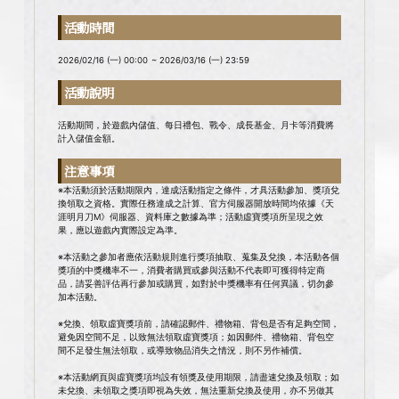
活動時間
2026/02/16 (一) 00:00 ~ 2026/03/16 (一) 23:59
活動說明
活動期間，於遊戲內儲值、每日禮包、戰令、成長基金、月卡等消費將
計入儲值金額。
注意事項
※本活動須於活動期限內，達成活動指定之條件，才具活動參加、獎項兌
換領取之資格。實際任務達成之計算、官方伺服器開放時間均依據《天
涯明月刀M》伺服器、資料庫之數據為準；活動虛寶獎項所呈現之效
果，應以遊戲內實際設定為準。
※本活動之參加者應依活動規則進行獎項抽取、蒐集及兌換，本活動各個
獎項的中獎機率不一，消費者購買或參與活動不代表即可獲得特定商
品，請妥善評估再行參加或購買，如對於中獎機率有任何異議，切勿參
加本活動。
※兌換、領取虛寶獎項前，請確認郵件、禮物箱、背包是否有足夠空間，
避免因空間不足，以致無法領取虛寶獎項；如因郵件、禮物箱、背包空
間不足發生無法領取，或導致物品消失之情況，則不另作補償。
※本活動網頁與虛寶獎項均設有領獎及使用期限，請盡速兌換及領取；如
未兌換、未領取之獎項即視為失效，無法重新兌換及使用，亦不另做其