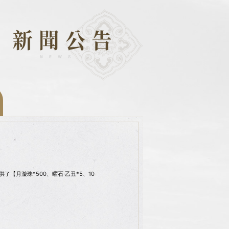
【月漩珠*500、曜石·乙丑*5、10