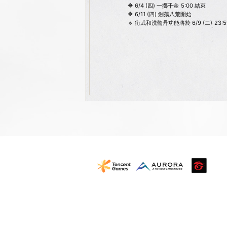
🔶 6/4 (四) 一擲千金 5:00 結束
🔶 6/11 (四) 劍蕩八荒開始
🔹 衍武和洗髓丹功能將於 6/9 (二) 23: