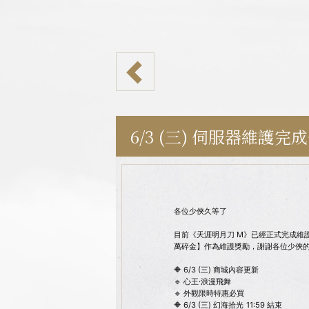
6/3 (三) 伺服器維護完
各位少俠久等了
目前《天涯明月刀 M》已經正式完成維護
萬碎金】作為維護獎勵，謝謝各位少俠
🔶 6/3 (三) 商城內容更新
🔹 心王·浪漫飛舞
🔹 外觀限時特惠必買
🔶 6/3 (三) 幻海拾光 11:59 結束